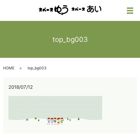
メ
top_bg003
HOME
top_bg003
2018/07/12