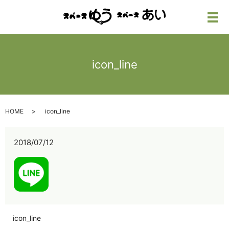
メ
icon_line
HOME
icon_line
2018/07/12
icon_line