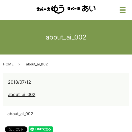
メ
about_ai_002
HOME
about_ai_002
2018/07/12
about_ai_002
about_ai_002